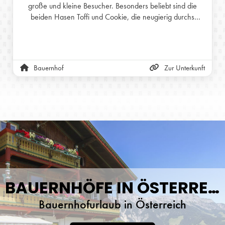
große und kleine Besucher. Besonders beliebt sind die
beiden Hasen Toffi und Cookie, die neugierig durchs
Gehege hoppeln und sich gerne streicheln lassen. Sie
bringen viel Freude und machen den Aufenthalt am
Bauernhof zu einem besonderen Erlebnis – vor allem für
Kinder.
Bauernhof
Zur Unterkunft
BAUERNHÖFE IN ÖSTERREICH
Bauernhofurlaub in Österreich