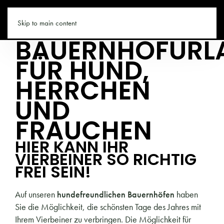
URLAUBAUFDEMBAUERNHOF.CO
Skip to main content
BAUERNHOFURL
FÜR HUND,
HERRCHEN
UND
FRAUCHEN
HIER KANN IHR
VIERBEINER SO RICHTIG
FREI SEIN!
Auf unseren
hundefreundlichen Bauernhöfen
haben
Sie die Möglichkeit, die schönsten Tage des Jahres mit
Ihrem Vierbeiner zu verbringen. Die Möglichkeit für