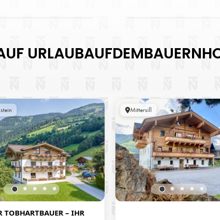
AUF URLAUBAUFDEMBAUERNH
stein
Mittersill
R TOBHARTBAUER – IHR