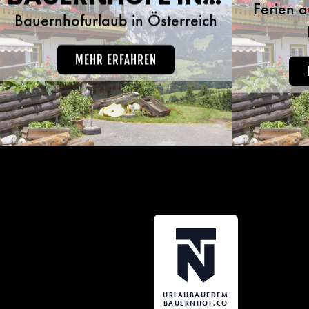
Ferien a
Kälb
Bauernhofurlaub in Österreich
können 
kenn
erfah
MEHR ERFAHREN
ideale
frische
Zeit 
URLAUBAUFDEM
BAUERNHOF.CO