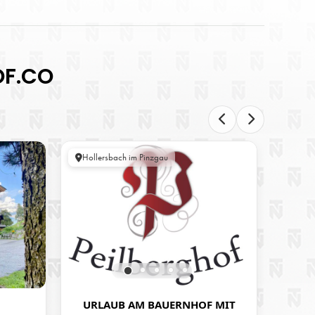
OF.CO
Hollersbach im Pinzgau
Saalf
URLAUB AM BAUERNHOF MIT
URL