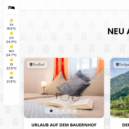
SA
NEU 
19.5°C
SO
24.3°C
MO
24.7°C
Großarl
Dorfga
DI
22.5°C
MI
21.9°C
URLAUB AUF DEM BAUERNHOF
DE