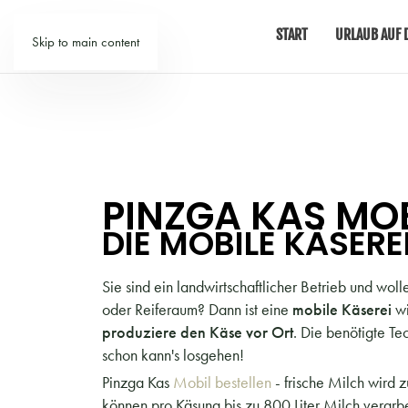
START
URLAUB AUF 
Skip to main content
PINZGA KAS MOB
DIE MOBILE KÄSER
Sie sind ein landwirtschaftlicher Betrieb und wol
oder Reiferaum? Dann ist eine
mobile Käserei
wi
produziere den Käse vor Ort
. Die benötigte Te
schon kann's losgehen!
Pinzga Kas
Mobil bestellen
- frische Milch wird 
können pro Käsung bis zu 800 Liter Milch verarb