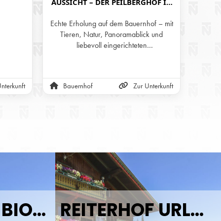
AUSSICHT – DER PEILBERGHOF IN
OBER
HOLLERSBACH
Echte Erholung auf dem Bauernhof – mit
Uns
Tieren, Natur, Panoramablick und
befinde
liebevoll eingerichteten
an der
Ferienwohnungen.
W
gerä
gemü
nterkunft
Bauernhof
Zur Unterkunft
Bau
Tiere 
Hof u
URLAUB AM BIOBAUERNHOF
REITERHOF URLAUB