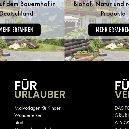
uf dem Bauernhof in
Biohof, Natur und 
ern auf den Almwiesen – hier
Ihre Kinder die Tiere des Hofes
Deutschland
Produkte
enlernen und mehr über sie
ren. Der Tobhartbauer ist der
MEHR ERFAHREN
MEHR ERFAHRE
 Ort, um die Natur zu genießen,
 Bergluft zu atmen und wertvolle
mit Ihrer Familie zu verbringen.
FÜR
F
URLAUBER
VE
Malvorlagen für Kinder
DAS T
Wanderreisen
GRUB
Start
A-5092