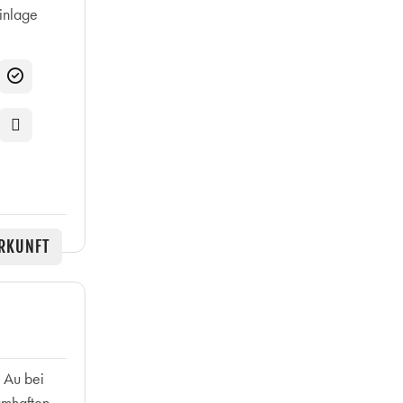
einlage
RKUNFT
 Au bei
aumhaften