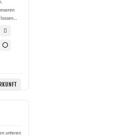
n.
unseren
lassen...
RKUNFT
en unteren