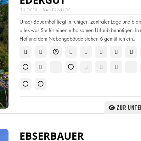
2
LOFER · BAUERNHOF
3
Unser Bauernhof liegt in ruhiger, zentraler Lage und biet
5
alles was Sie für einen erholsamen Urlaub benötigen. In
Hof und dem Nebengebäude stehen 6 gemütlich ein...
ZUR UNTE
EBSERBAUER