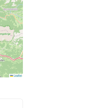
13
Leaflet