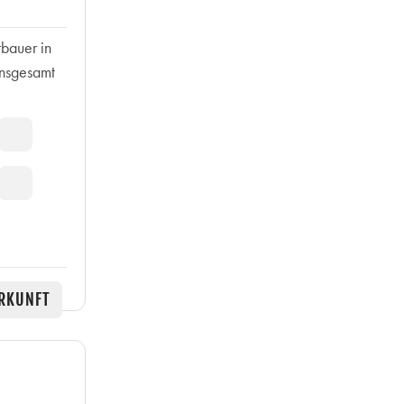
rbauer in
insgesamt
RKUNFT