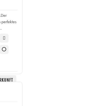
.Der
n perfektes
..
RKUNFT